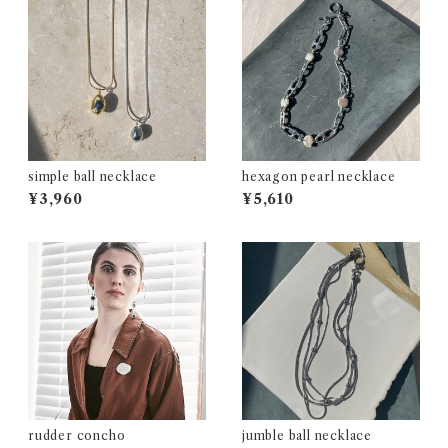
simple ball necklace
hexagon pearl necklace
¥3,960
¥5,610
rudder concho
jumble ball necklace