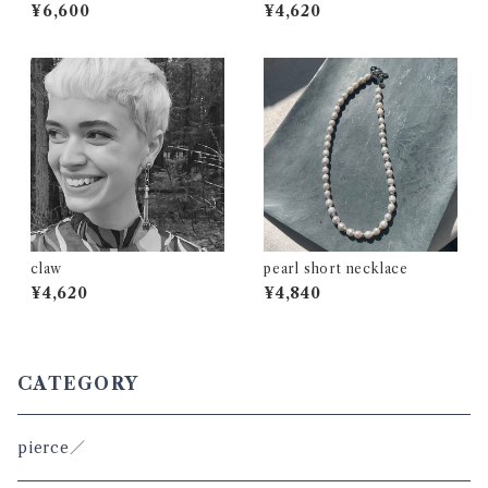
¥6,600
¥4,620
claw
pearl short necklace
¥4,620
¥4,840
CATEGORY
pierce／