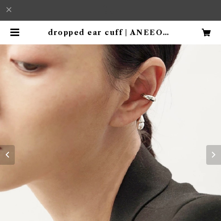
dropped ear cuff | ANEEORI
GINAL