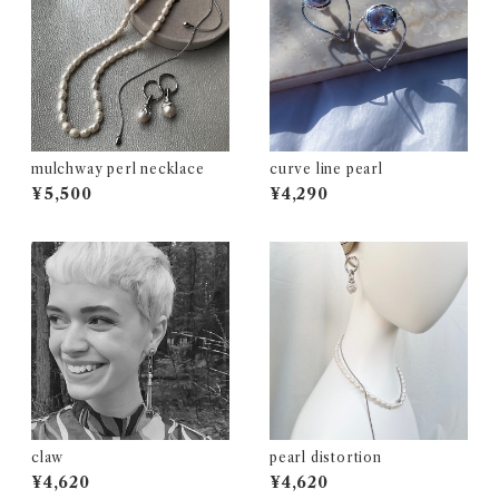
mulchway perl necklace
curve line pearl
¥5,500
¥4,290
claw
pearl distortion
¥4,620
¥4,620