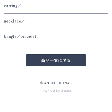
earring／
necklace／
bangle／bracelet
商品一覧に戻る
© ANEEORIGINAL
Powered by