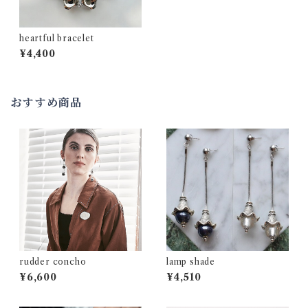
heartful bracelet
¥4,400
おすすめ商品
rudder concho
lamp shade
¥6,600
¥4,510