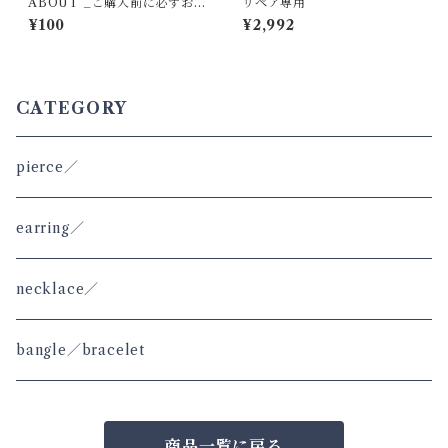
ABOUT _ご購入前に必ずお
リペア専用
読み下さい_
¥100
¥2,992
CATEGORY
pierce／
earring／
necklace／
bangle／bracelet
商品一覧に戻る