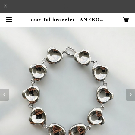
heartful bracelet | ANEEORI
GINAL