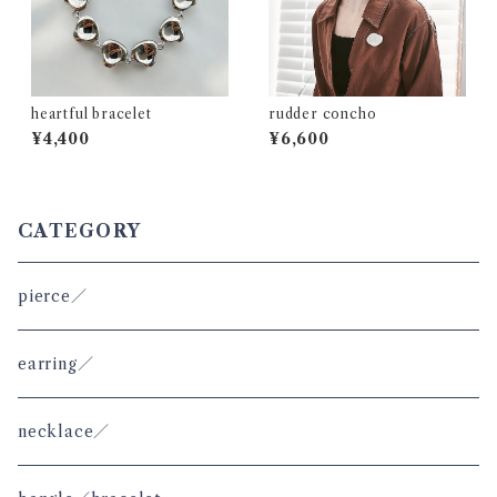
heartful bracelet
rudder concho
¥4,400
¥6,600
CATEGORY
pierce／
earring／
necklace／