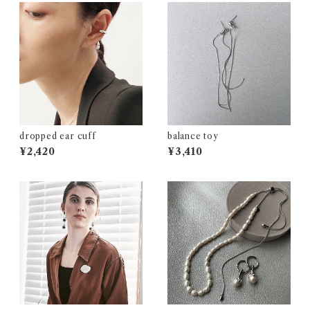
dropped ear cuff
balance toy
¥2,420
¥3,410