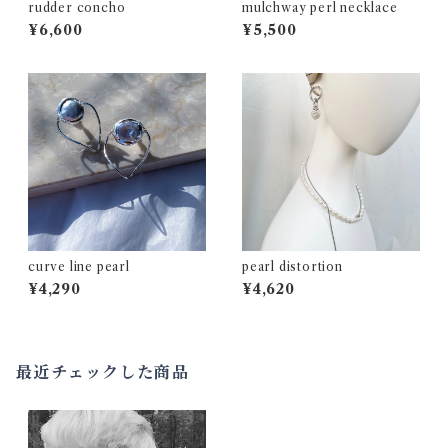
rudder concho
mulchway perl necklace
¥6,600
¥5,500
curve line pearl
pearl distortion
¥4,290
¥4,620
最近チェックした商品