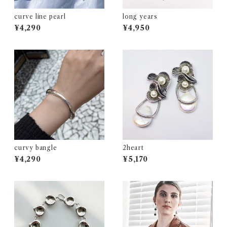
curve line pearl
long years
¥4,290
¥4,950
curvy bangle
2heart
¥4,290
¥5,170